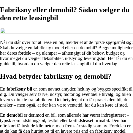
Fabriksny eller demobil? Sådan vælger du
den rette leasingbil
Når du står over for at lease en bil, melder et af de første spørgsmål sig:
Skal du vælge en fabriksny model eller en demobil? Begge muligheder
har deres fordele – og ulemper – afhængigt af dit behov, budget og
hvor meget du vægter fleksibilitet, udstyr og leveringstid. Her får du en
guide til, hvordan du vælger den rette leasingbil til din hverdag.
Hvad betyder fabriksny og demobil?
En
fabriksny bil
er, som navnet antyder, helt ny og bygges specifikt til
dig. Du vælger selv farve, udstyr, motor og eventuelle tilvalg, og bilen
leveres direkte fra fabrikken. Det betyder, at du får præcis den bil, du
ønsker – men også, at der kan være ventetid, før du kan køre af sted.
En
demobil
er derimod en bil, som allerede har været indregistreret –
typisk som udstillingsbil, testbil eller korttidsleaset firmabil. Den har
ofte kørt få tusinde kilometer, men fremstår stadig som ny. Fordelen er,
at du kan få den hurtigt og til en lavere pris end en fabriksny model.