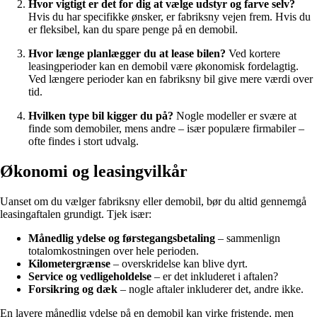
Hvor vigtigt er det for dig at vælge udstyr og farve selv?
Hvis du har specifikke ønsker, er fabriksny vejen frem. Hvis du
er fleksibel, kan du spare penge på en demobil.
Hvor længe planlægger du at lease bilen?
Ved kortere
leasingperioder kan en demobil være økonomisk fordelagtig.
Ved længere perioder kan en fabriksny bil give mere værdi over
tid.
Hvilken type bil kigger du på?
Nogle modeller er svære at
finde som demobiler, mens andre – især populære firmabiler –
ofte findes i stort udvalg.
Økonomi og leasingvilkår
Uanset om du vælger fabriksny eller demobil, bør du altid gennemgå
leasingaftalen grundigt. Tjek især:
Månedlig ydelse og førstegangsbetaling
– sammenlign
totalomkostningen over hele perioden.
Kilometergrænse
– overskridelse kan blive dyrt.
Service og vedligeholdelse
– er det inkluderet i aftalen?
Forsikring og dæk
– nogle aftaler inkluderer det, andre ikke.
En lavere månedlig ydelse på en demobil kan virke fristende, men