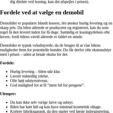
dig direkte ved leasing, kan det afspejles i prisen).
Fordele ved at vælge en demobil
Demobiler er populære blandt leasere, der ønsker hurtig levering og en
skarp pris. Da bilen allerede er produceret og registreret, kan du som
regel få den leveret inden for få dage. Samtidig er leasingydelsen ofte
lavere, fordi bilens værdi allerede er faldet en smule.
Demobiler er typisk veludstyrede, da de bruges til at vise bilens
muligheder frem for potentielle kunder. Du får derfor ofte ekstraudstyr
med i prisen – uden at betale ekstra for det.
Fordele:
Hurtig levering – bilen står klar.
Lavere månedlig ydelse.
Ofte højt udstyrsniveau.
God mulighed for at få “mere bil for pengene”.
Ulemper:
Du kan ikke selv vælge farve og udstyr.
Bilen har kørt lidt og kan have minimal kosmetisk slitage.
Kortere fabriksgaranti, da den starter ved første indregistrering.